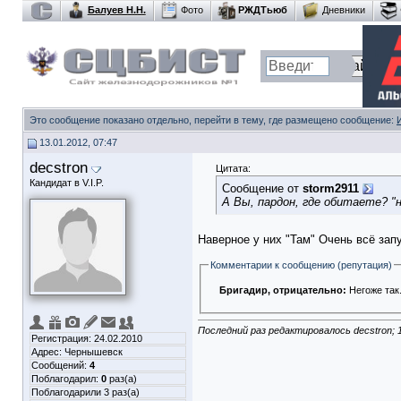
Балуев Н.Н.
Фото
РЖДТьюб
Дневники
Это сообщение показано отдельно, перейти в тему, где размещено сообщение:
13.01.2012, 07:47
decstron
Цитата:
Кандидат в V.I.P.
Сообщение от
storm2911
А Вы, пардон, где обитаете? "н
Наверное у них "Там" Очень всё запу
Комментарии к сообщению (репутация)
Бригадир
, отрицательно:
Негоже так.
Последний раз редактировалось decstron; 
Регистрация: 24.02.2010
Адрес: Чернышевск
Сообщений:
4
Поблагодарил:
0
раз(а)
Поблагодарили 3 раз(а)