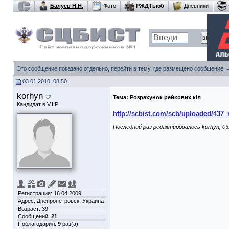
Балуев Н.Н.
Фото
РЖДТьюб
Дневники
Это сообщение показано отдельно, перейти в тему, где размещено сообщение:
03.01.2010, 08:50
korhyn
Тема:
Розрахунок рейкових кіл
Кандидат в V.I.P.
http://scbist.com/scb/uploaded/437_r.
Последний раз редактировалось korhyn; 03
Регистрация: 16.04.2009
Адрес: Днепропетровск, Украина
Возраст: 39
Сообщений:
21
Поблагодарил:
9
раз(а)