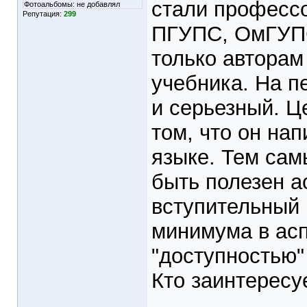
стали профессо
Фотоальбомы:
не добавлял
Репутация:
299
ПГУПС, ОмГУПС
только авторам
учебника. На п
и серьезный. Ц
том, что он на
языке. Тем сам
быть полезен 
вступительный 
минимума в асп
"доступностью"
Кто заинтересу