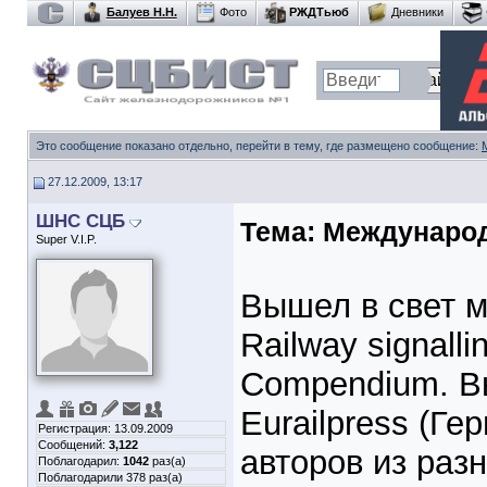
Балуев Н.Н.
Фото
РЖДТьюб
Дневники
Это сообщение показано отдельно, перейти в тему, где размещено сообщение:
27.12.2009, 13:17
ШНС СЦБ
Тема:
Международ
Super V.I.P.
Вышел в свет 
Railway signallin
Compendium. Вы
Eurailpress (Ге
Регистрация: 13.09.2009
Сообщений:
3,122
авторов из раз
Поблагодарил:
1042
раз(а)
Поблагодарили 378 раз(а)