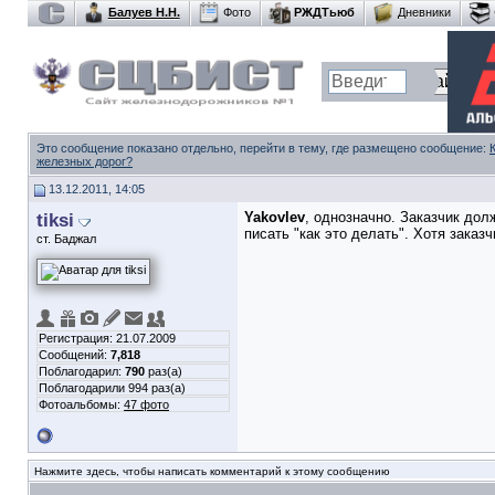
Балуев Н.Н.
Фото
РЖДТьюб
Дневники
Это сообщение показано отдельно, перейти в тему, где размещено сообщение:
железных дорог?
13.12.2011, 14:05
tiksi
Yakovlev
, однозначно. Заказчик дол
писать "как это делать". Хотя заказч
ст. Баджал
Регистрация: 21.07.2009
Сообщений:
7,818
Поблагодарил:
790
раз(а)
Поблагодарили 994 раз(а)
Фотоальбомы:
47 фото
Нажмите здесь, чтобы написать комментарий к этому сообщению