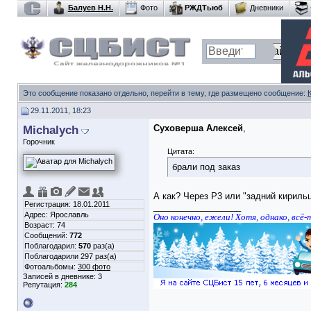
Балуев Н.Н.
Фото
РЖДТьюб
Дневники
Это сообщение показано отдельно, перейти в тему, где размещено сообщение:
29.11.2011, 18:23
Michalych
Суховерша Алексей
,
Горочник
Цитата:
брали под заказ
А как? Через Р3 или "задний кириль
Регистрация: 18.01.2011
__________________
Адрес: Ярославль
Оно конечно, ежели! Хотя, однако, всё-
Возраст: 74
Сообщений:
772
Поблагодарил:
570
раз(а)
Поблагодарили 297 раз(а)
Фотоальбомы:
300 фото
Записей в дневнике:
3
Репутация:
284