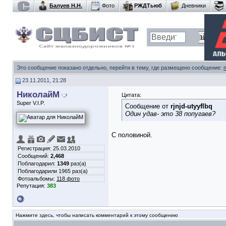
Балуев Н.Н.
Фото
РЖДТьюб
Дневники
Это сообщение показано отдельно, перейти в тему, где размещено сообщение:
23.11.2011, 21:28
НиколайМ
Цитата:
Super V.I.P.
Сообщение от
rjnjd-utyyflbq
Один удав- это 38 попугаев?
С половиной.
Регистрация: 25.03.2010
Сообщений:
2,468
Поблагодарил:
1349
раз(а)
Поблагодарили 1965 раз(а)
Фотоальбомы:
118 фото
Репутация:
383
Нажмите здесь, чтобы написать комментарий к этому сообщению