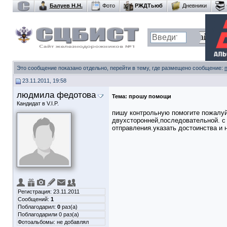
Балуев Н.Н.
Фото
РЖДТьюб
Дневники
Это сообщение показано отдельно, перейти в тему, где размещено сообщение:
23.11.2011, 19:58
людмила федотова
Тема:
прошу помощи
Кандидат в V.I.P.
пишу контрольную помогите пожалуй
двухсторонней,последовательной. с 
отправления.указать достоинства и 
Регистрация: 23.11.2011
Сообщений:
1
Поблагодарил:
0
раз(а)
Поблагодарили 0 раз(а)
Фотоальбомы:
не добавлял