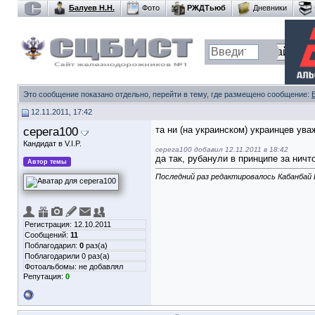
Балуев Н.Н.
Фото
РЖДТьюб
Дневники
Это сообщение показано отдельно, перейти в тему, где размещено сообщение:
12.11.2011, 17:42
серега100
та ни (на украинском) украинцев уваж
Кандидат в V.I.P.
серега100 добавил 12.11.2011 в 18:42
да так, рубанули в принципе за ничто..
Автор темы
Последний раз редактировалось Кабанбай 
Регистрация: 12.10.2011
Сообщений:
11
Поблагодарил:
0
раз(а)
Поблагодарили 0 раз(а)
Фотоальбомы:
не добавлял
Репутация:
0