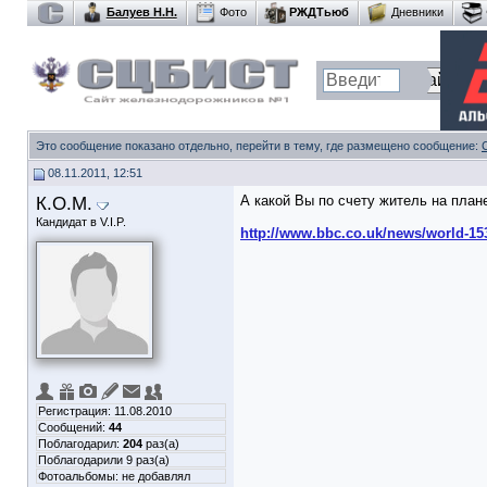
Балуев Н.Н.
Фото
РЖДТьюб
Дневники
Это сообщение показано отдельно, перейти в тему, где размещено сообщение:
08.11.2011, 12:51
К.О.М.
А какой Вы по счету житель на план
Кандидат в V.I.P.
http://www.bbc.co.uk/news/world-15
Регистрация: 11.08.2010
Сообщений:
44
Поблагодарил:
204
раз(а)
Поблагодарили 9 раз(а)
Фотоальбомы:
не добавлял