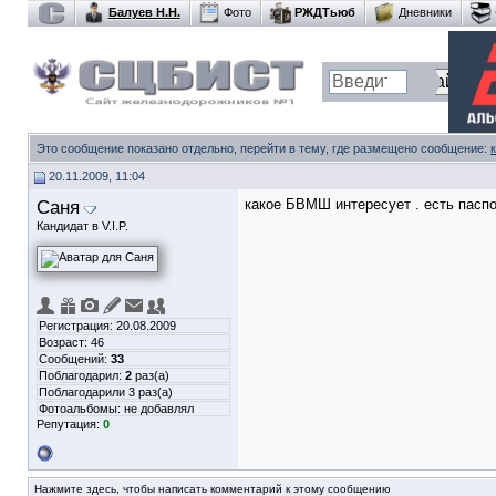
Балуев Н.Н.
Фото
РЖДТьюб
Дневники
Это сообщение показано отдельно, перейти в тему, где размещено сообщение:
20.11.2009, 11:04
Саня
какое БВМШ интересует . есть пасп
Кандидат в V.I.P.
Регистрация: 20.08.2009
Возраст: 46
Сообщений:
33
Поблагодарил:
2
раз(а)
Поблагодарили 3 раз(а)
Фотоальбомы:
не добавлял
Репутация:
0
Нажмите здесь, чтобы написать комментарий к этому сообщению