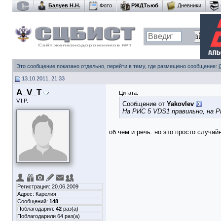
Балуев Н.Н.
Фото
РЖДТьюб
Дневники
Это сообщение показано отдельно, перейти в тему, где размещено сообщение:
13.10.2011, 21:33
A_V_T
Цитата:
V.I.P.
Сообщение от
Yakovlev
На РИС 5 VDS1 правильно, на Р
об чем и речь. но это просто случай
Регистрация: 20.06.2009
Адрес: Карелия
Сообщений:
148
Поблагодарил:
42
раз(а)
Поблагодарили 64 раз(а)