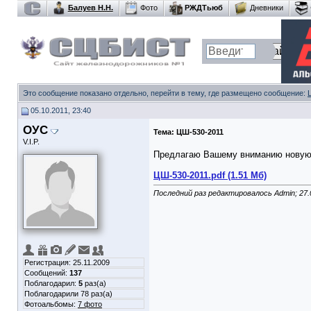
Балуев Н.Н.
Фото
РЖДТьюб
Дневники
Это сообщение показано отдельно, перейти в тему, где размещено сообщение:
05.10.2011, 23:40
ОУС
Тема:
ЦШ-530-2011
V.I.P.
Предлагаю Вашему вниманию нову
ЦШ-530-2011.pdf (1.51 Мб)
Последний раз редактировалось Admin; 27.
Регистрация: 25.11.2009
Сообщений:
137
Поблагодарил:
5
раз(а)
Поблагодарили 78 раз(а)
Фотоальбомы:
7 фото