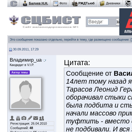
Балуев Н.Н.
Фото
РЖДТьюб
Дневники
Это сообщение показано отдельно, перейти в тему, где размещено сообщение:
30.09.2011, 17:29
Владимир_ua
Цитата:
Кандидат в V.I.P.
Сообщение от
Васи
Автор темы
14лет тому назад я
Тарасов Леонид Гер
оборачивал стыки с
была подбита и сты
начали массово при
туфтить - вместо 
Регистрация: 26.04.2010
не подбивали. И вся
Сообщений:
48