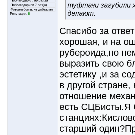
Поблагодарил:
55
раз(а)
туфтачи загубили х
Поблагодарили 7 раз(а)
Фотоальбомы:
не добавлял
делают.
Репутация:
8
Спасибо за ответ
хорошая, и на ощ
рубероида,но нем
выразить свою б
эстетику ,и за с
в другой стране,
отношение механ
есть СЦБисты.Я 
станциях:Кислов
старший один?Пр