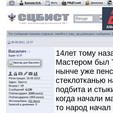
Балуев Н.Н.
Фото
РЖДТьюб
Дневники
Это сообщение показано отдельно, перейти в тему, где размещено сообщение:
30.09.2011, 12:27
Василич
14лет тому наза
Super V.I.P.
Мастером был 
нынче уже пенс
стеклотканью н
Регистрация: 18.06.2010
Адрес: Братск
Возраст: 68
подбита и стык
Сообщений:
4,130
Поблагодарил:
2103
раз(а)
когда начали м
Поблагодарили 1869 раз(а)
Фотоальбомы:
411 фото
Записей в дневнике:
5
то народ начал