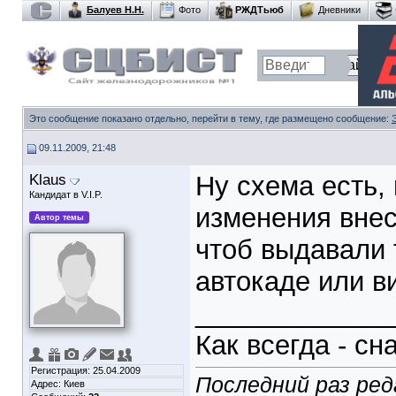
Балуев Н.Н.
Фото
РЖДТьюб
Дневники
Это сообщение показано отдельно, перейти в тему, где размещено сообщение:
09.11.2009, 21:48
Klaus
Ну схема есть,
Кандидат в V.I.P.
изменения внес
Автор темы
чтоб выдавали 
автокаде или виз
_____________
Как всегда - сн
Регистрация: 25.04.2009
Последний раз ред
Адрес: Киев