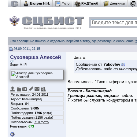
Балуев Н.Н.
Фото
РЖДТьюб
Дневники
Это сообщение показано отдельно, перейти в тему, где размещено сообщение:
26.09.2011, 21:15
Суховерша Алексей
Цитата:
Сообщение от
Yakovlev
Super V.I.P.
Действовать надо по инструкции
Вспомнилось: "Тихо шифером шурша
__________________
Россия - Калининград.
Регистрация: 24.01.2011
Границы разные, страна - одна.
Адрес: Калининград
Я хотел бы служить кондуктором в тр
Возраст: 64
Сообщений:
9,085
Поблагодарил:
1796
раз(а)
Поблагодарили 2156 раз(а)
Фотоальбомы:
710 фото
Репутация:
673