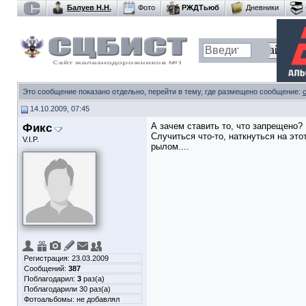
Балуев Н.Н.
Фото
РЖДТьюб
Дневники
Это сообщение показано отдельно, перейти в тему, где размещено сообщение:
14.10.2009, 07:45
Фикс
А зачем ставить то, что запрещено?
Случиться что-то, наткнуться на это
V.I.P.
рылом....
Регистрация: 23.03.2009
Сообщений:
387
Поблагодарил:
3
раз(а)
Поблагодарили 30 раз(а)
Фотоальбомы:
не добавлял