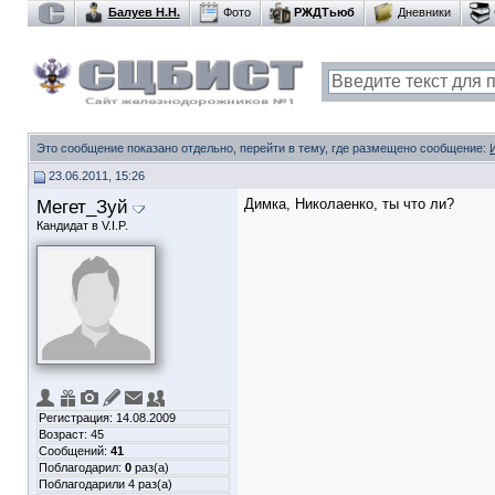
Балуев Н.Н.
Фото
РЖДТьюб
Дневники
Это сообщение показано отдельно, перейти в тему, где размещено сообщение:
23.06.2011, 15:26
Мегет_Зуй
Димка, Николаенко, ты что ли?
Кандидат в V.I.P.
Регистрация: 14.08.2009
Возраст: 45
Сообщений:
41
Поблагодарил:
0
раз(а)
Поблагодарили 4 раз(а)