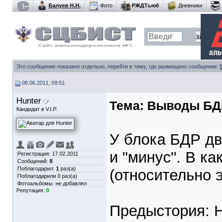
Балуев Н.Н.
Фото
РЖДТьюб
Дневники
Это сообщение показано отдельно, перейти в тему, где размещено сообщение:
08.06.2011, 09:51
Hunter
Тема:
Выводы БД
Кандидат в V.I.P.
У блока БДР дв
и "минус". В ка
Регистрация: 17.02.2011
Сообщений:
8
Поблагодарил:
1
раз(а)
(относительно 
Поблагодарили 0 раз(а)
Фотоальбомы:
не добавлял
Репутация:
0
Предыстория: 