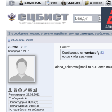
Балуев Н.Н.
Фото
РЖДТьюб
Дневники
Это сообщение показано отдельно, перейти в тему, где размещено сообщение:
08.06.2011, 09:50
alena_z
Цитата:
Кандидат в V.I.P.
Сообщение от
wertasdfg
пиши куда выслать
alena_zelenova@mail.ru
вышлите пож 
Регистрация: 23.02.2011
Сообщений:
4
Поблагодарил:
3
раз(а)
Поблагодарили 0 раз(а)
Фотоальбомы:
не добавлял