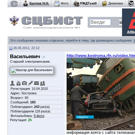
Балуев Н.Н.
Фото
РЖДТьюб
Дневники
Это сообщение показано отдельно, перейти в тему, где размещено сообщение:
26.05.2011, 22:12
Васильевич
http://www.kostroma.rfn.ru/video.h
Старший электромеханик
Регистрация: 10.04.2010
Адрес: Кострома
Возраст: 60
Сообщений:
183
Поблагодарил:
243
раз(а)
Поблагодарили 118 раз(а)
Фотоальбомы:
9 фото
Репутация:
25
информация взята с сайта телекана