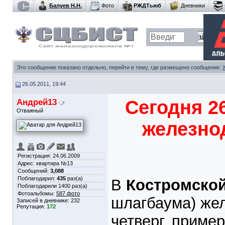
Балуев Н.Н.
Фото
РЖДТьюб
Дневники
Это сообщение показано отдельно, перейти в тему, где размещено сообщение:
26.05.2011, 19:44
Андрей13
Сегодня 2
Отважный
железно
Регистрация: 24.06.2009
Адрес: квартира №13
Сообщений:
3,088
Поблагодарил:
435
раз(а)
В
Костромской
Поблагодарили 1400 раз(а)
Фотоальбомы:
587 фото
шлагбаума) же
Записей в дневнике:
232
Репутация:
172
четверг, пример