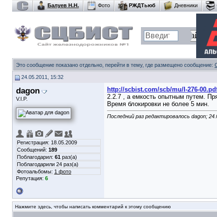
Балуев Н.Н.
Фото
РЖДТьюб
Дневники
Это сообщение показано отдельно, перейти в тему, где размещено сообщение:
24.05.2011, 15:32
dagon
http://scbist.com/scb/mu/I-276-00.pd
2.2.7 , а емкость опытным путем. П
V.I.P.
Время блокировки не более 5 мин.
Последний раз редактировалось dagon; 24.
Регистрация: 18.05.2009
Сообщений:
189
Поблагодарил:
61
раз(а)
Поблагодарили 24 раз(а)
Фотоальбомы:
1 фото
Репутация:
6
Нажмите здесь, чтобы написать комментарий к этому сообщению