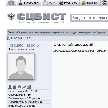
Балуев Н.Н.
Фото
РЖДТьюб
Дневники
Это сообщение показано отдельно, перейти в тему, где размещено сообщение:
21.05.2011, 16:01
Torquato Tasso
Электронный адрес давай!
Новый пользователь
Последний раз редактировалось Torquato Ta
Регистрация: 07.07.2009
Сообщений:
5,880
Поблагодарил:
282
раз(а)
Поблагодарили 1013 раз(а)
Фотоальбомы:
1 фото