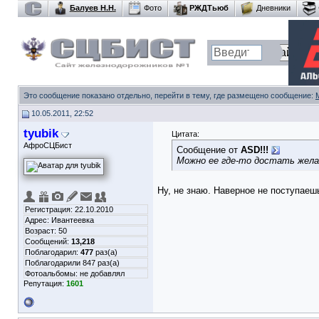
Балуев Н.Н.
Фото
РЖДТьюб
Дневники
Это сообщение показано отдельно, перейти в тему, где размещено сообщение:
10.05.2011, 22:52
tyubik
Цитата:
АфроСЦБист
Сообщение от
ASD!!!
Можно ее где-то достать жела
Ну, не знаю. Наверное не поступаеш
Регистрация: 22.10.2010
Адрес: Ивантеевка
Возраст: 50
Сообщений:
13,218
Поблагодарил:
477
раз(а)
Поблагодарили 847 раз(а)
Фотоальбомы:
не добавлял
Репутация:
1601