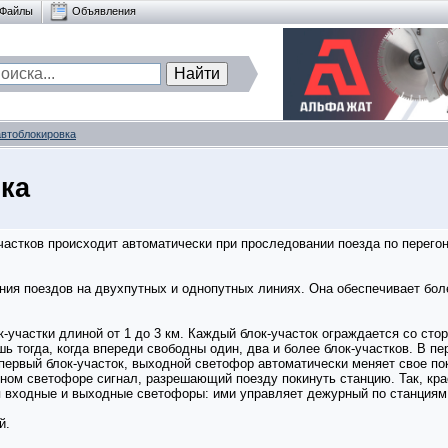
Файлы
Объявления
автоблокировка
ка
частков происходит автоматически при проследовании поезда по перего
ния поездов на двухпутных и однопутных линиях. Она обеспечивает бо
к-участки длиной от 1 до 3 км. Каждый блок-участок ограждается со ст
ь тогда, когда впереди свободны один, два и более блок-участков. В п
а первый блок-участок, выходной светофор автоматически меняет свое п
дном светофоре сигнал, разрешающий поезду покинуть станцию. Так, кр
я входные и выходные светофоры: ими управляет дежурный по станциям
й.