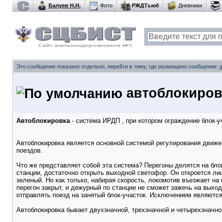
Балуев Н.Н.
Фото
РЖДТьюб
Дневники
Это сообщение показано отдельно, перейти в тему, где размещено сообщение:
автоблокиров
Автоблокировка
- система ИРДП , при котором ограждение блок-у
Автоблокировка является основной системой регулирования движе
поездов.
Что же представляет собой эта система? Перегоны делятся на бло
станции, достаточно открыть выходной светофор. Он откроется лиш
зеленый. Но как только, набирая скорость, локомотив въезжает н
перегон закрыт, и дежурный по станции не сможет зажечь на выхо
отправлять поезд на занятый блок-участок. Исключением являютс
Автоблокировка бывает двухзначной, трехзначной и четырехзначно