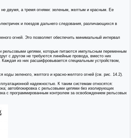
 не двумя, а тремя огнями: зеленым, желтым и красным. Ее
лектричек и поездов дальнего следования, различающихся в
леного огней. Это позволяет обеспечить минимальный интервал
ыми рельсовыми цепями, которые питаются импульсным переменным
руг с другом не требуются линейные провода, вместо них
у. Каждая из них расшифровывается специальным устройством,
оды зеленого, желтого и красно-желтого огней (см. рис. 14.2).
плуатационной надежностью. К таким системам относятся:
тока; автоблокировка с рельсовыми цепями без изолирующих
овка с программированным контролем за освобождением рельсовых