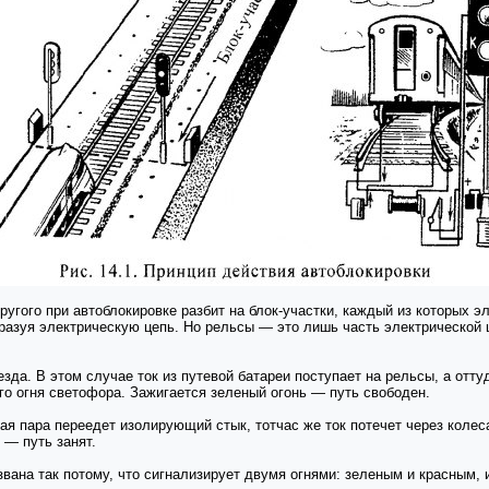
другого при автоблокировке разбит на блок-участки, каждый из которых 
разуя электрическую цепь. Но рельсы — это лишь часть электрической ц
езда. В этом случае ток из путевой батареи поступает на рельсы, а отту
го огня светофора. Зажигается зеленый огонь — путь свободен.
сная пара переедет изолирующий стык, тотчас же ток потечет через коле
 — путь занят.
азвана так потому, что сигнализирует двумя огнями: зеленым и красным