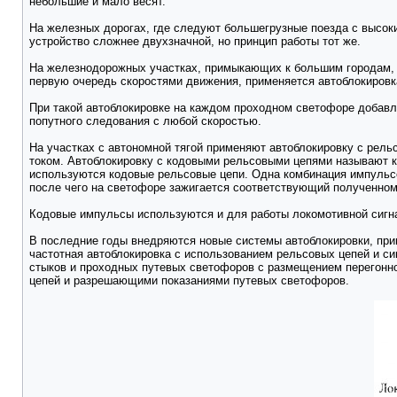
небольшие и мало весят.
На железных дорогах, где следуют большегрузные поезда с высок
устройство сложнее двухзначной, но принцип работы тот же.
На железнодорожных участках, примыкающих к большим городам, г
первую очередь скоростями движения, применяется автоблокировк
При такой автоблокировке на каждом проходном светофоре добавл
попутного следования с любой скоростью.
На участках с автономной тягой применяют автоблокировку с ре
током. Автоблокировку с кодовыми рельсовыми цепями называют ко
используются кодовые рельсовые цепи. Одна комбинация импульс
после чего на светофоре зажигается соответствующий полученном
Кодовые импульсы используются и для работы локомотивной сигнал
В последние годы внедряются новые системы автоблокировки, при
частотная автоблокировка с использованием рельсовых цепей и с
стыков и проходных путевых светофоров с размещением перегонн
цепей и разрешающими показаниями путевых светофоров.