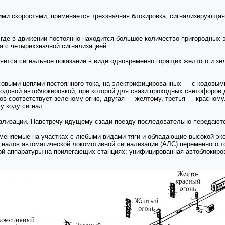
ими скоростями, применяется трехзначная блокировка, сигнализирующая
де в движении постоянно находится большое количество пригородных э
а с четырехзначной сигнализацией.
яется сигнальное показание в виде одновременно горящих желтого и зе
льсовыми цепями постоянного тока, на электрифицированных — с кодов
довой автоблокировкой, при которой для связи проходных светофоров д
ов соответствует зеленому огню, другая — желтому, третья — красном
у коду сигнал.
изации. Навстречу идущему сзади поезду последовательно передаются к
меняемые на участках с любыми видами тяги и обладающие высокой экс
игналов автоматической локомотивной сигнализации (AЛC) переменного 
ой аппаратуры на прилегающих станциях; унифицированная автоблокир