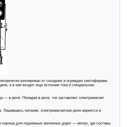
электрически изолирован от соседних и огражден светофорами.
епи, а в нее входят еще источник тока и специальное
да — в реле. Попадая в реле, ток заставляет электромагнит
са. Лишившись питания, электромагнитное реле вернется в
, и хороша для подземных железных дорог — метро, где составы