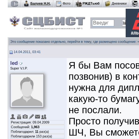
Балуев Н.Н.
Фото
РЖДТьюб
Дневники
Это сообщение показано отдельно, перейти в тему, где размещено сообщение:
14.04.2011, 03:41
led
Я бы Вам посов
Super V.I.P.
позвонив) в ко
нужна для дипл
какую-то бумагу
не послали.
Просто получи
Регистрация: 09.04.2009
Сообщений:
1,963
ШЧ, Вы сможете
Поблагодарил:
11
раз(а)
Поблагодарили 153 раз(а)