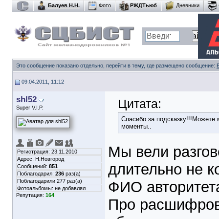
Балуев Н.Н.
Фото
РЖДТьюб
Дневники
Это сообщение показано отдельно, перейти в тему, где размещено сообщение:
09.04.2011, 11:12
shl52
Цитата:
Super V.I.P.
Спасибо за подсказку!!!Можете 
моменты..
Мы вели разгово
Регистрация: 23.11.2010
Адрес: Н.Новгород
длительно не к
Сообщений:
851
Поблагодарил:
236
раз(а)
Поблагодарили 277 раз(а)
ФИО авторитета
Фотоальбомы:
не добавлял
Репутация:
164
Про расшифров