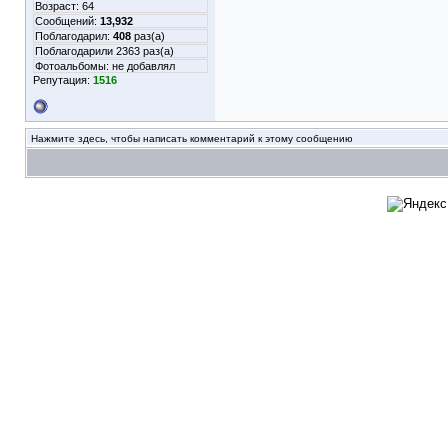
Возраст: 64
Сообщений:
13,932
Поблагодарил:
408
раз(а)
Поблагодарили 2363 раз(а)
Фотоальбомы:
не добавлял
Репутация:
1516
Нажмите здесь, чтобы написать комментарий к этому сообщению