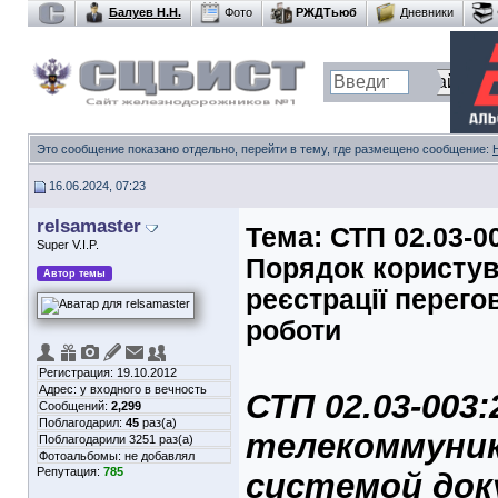
Балуев Н.Н.
Фото
РЖДТьюб
Дневники
Это сообщение показано отдельно, перейти в тему, где размещено сообщение:
16.06.2024, 07:23
relsamaster
Тема:
СТП 02.03-0
Super V.I.P.
Порядок користув
Автор темы
реєстрації перего
роботи
Регистрация: 19.10.2012
Адрес: у входного в вечность
СТП 02.03-003
Сообщений:
2,299
Поблагодарил:
45
раз(а)
телекоммуник
Поблагодарили 3251 раз(а)
Фотоальбомы:
не добавлял
Репутация:
785
системой док