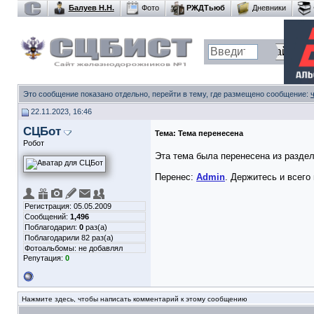
Балуев Н.Н.
Фото
РЖДТьюб
Дневники
Это сообщение показано отдельно, перейти в тему, где размещено сообщение:
22.11.2023, 16:46
СЦБот
Тема:
Тема перенесена
Робот
Эта тема была перенесена из разде
Перенес:
Admin
. Держитесь и всего
Регистрация: 05.05.2009
Сообщений:
1,496
Поблагодарил:
0
раз(а)
Поблагодарили 82 раз(а)
Фотоальбомы:
не добавлял
Репутация:
0
Нажмите здесь, чтобы написать комментарий к этому сообщению