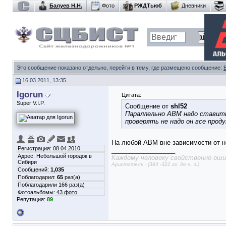
Балуев Н.Н.
Фото
РЖДТьюб
Дневники
Это сообщение показано отдельно, перейти в тему, где размещено сообщение:
16.03.2011, 13:35
Igorun
Цитата:
Super V.I.P.
Сообщение от
shl52
Параллельно АВМ надо ставить
проверять не надо он все прод
На любой АВМ вне зависимости от 
Регистрация: 08.04.2010
__________________
Адрес: Небольшой городок в
Каждому человеку свойственно ошиб
Сибири
Аристотель - (384 -322 гг. до н. э.)
Сообщений:
1,035
Поблагодарил:
65
раз(а)
Поблагодарили 166 раз(а)
Фотоальбомы:
43 фото
Репутация:
89