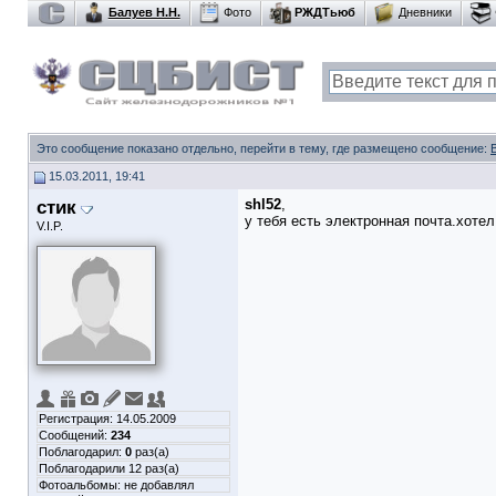
Балуев Н.Н.
Фото
РЖДТьюб
Дневники
Это сообщение показано отдельно, перейти в тему, где размещено сообщение:
15.03.2011, 19:41
стик
shl52
,
у тебя есть электронная почта.хоте
V.I.P.
Регистрация: 14.05.2009
Сообщений:
234
Поблагодарил:
0
раз(а)
Поблагодарили 12 раз(а)
Фотоальбомы:
не добавлял