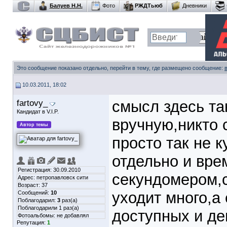
Балуев Н.Н.
Фото
РЖДТьюб
Дневники
Это сообщение показано отдельно, перейти в тему, где размещено сообщение:
10.03.2011, 18:02
fartovy_
смысл здесь та
Кандидат в V.I.P.
вручную,никто 
Автор темы
просто так не 
отдельно и вре
Регистрация: 30.09.2010
секундомером,с
Адрес: петропавловск сити
Возраст: 37
уходит много,а
Сообщений:
10
Поблагодарил:
3
раз(а)
Поблагодарили 1 раз(а)
доступных и д
Фотоальбомы:
не добавлял
Репутация:
1