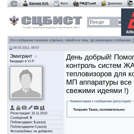
Балуев Н.Н.
Фото
РЖДТьюб
Дневники
Это сообщение показано отдельно, перейти в тему, где размещено сообщение:
09.03.2011, 08:57
Эмигрант
День добрый! Помог
Кандидат в V.I.P.
контроль систем ЖА
тепловизоров для к
МП аппаратуры все 
свежими идеями !)
Комментарии к сообщению (репутация)
Torquato Tasso
, положительно:
Регистрация: 16.11.2010
Сообщений:
9
Поблагодарил:
5
раз(а)
Поблагодарили 0 раз(а)
Фотоальбомы:
не добавлял