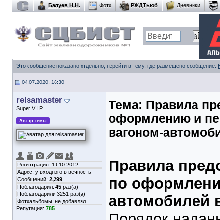
Балуев Н.Н.
Фото
РЖДТьюб
Дневники
Это сообщение показано отдельно, перейти в тему, где размещено сообщение:
04.07.2020, 16:30
relsamaster
Тема:
Правила пр
Super V.I.P.
оформлению и пе
Автор темы
вагоном-автомоб
Правила пред
Регистрация: 19.10.2012
Адрес: у входного в вечность
по оформлени
Сообщений:
2,299
Поблагодарил:
45
раз(а)
Поблагодарили 3251 раз(а)
автомобилей 
Фотоальбомы:
не добавлял
Репутация:
785
Порядок наданн