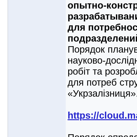
опытно-констр
разрабатыван
для потребнос
подразделений
Порядок планув
науково-дослід
робіт та розро
для потреб стр
«Укрзалізниця»
https://cloud.