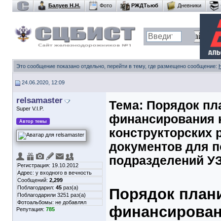
Балуев Н.Н.
Фото
РЖДТьюб
Дневники
Это сообщение показано отдельно, перейти в тему, где размещено сообщение:
24.06.2020, 12:09
relsamaster
Тема:
Порядок пл
Super V.I.P.
финансирования н
Автор темы
конструкторских 
документов для п
подразделений У
Регистрация: 19.10.2012
Адрес: у входного в вечность
Сообщений:
2,299
Поблагодарил:
45
раз(а)
Порядок план
Поблагодарили 3251 раз(а)
Фотоальбомы:
не добавлял
финансирован
Репутация:
785