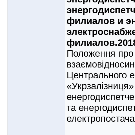
энергодиспет
филиалов и э
электроснабж
филиалов.201
Положення про 
взаємовідносин
Центрального е
«Укрзалізниця»
енергодиспетчер
та енергодиспе
електропостача