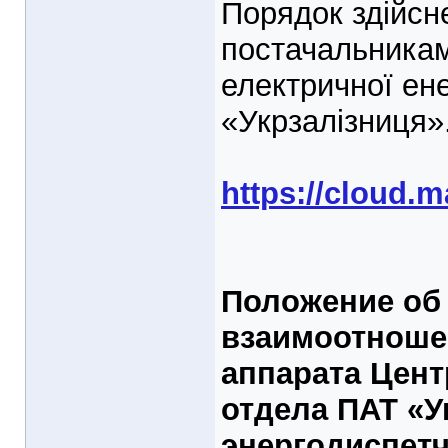
Порядок здійсн
постачальникам 
електричної ен
«Укрзалізниця»
https://cloud.m
Положение об
взаимоотноше
аппарата Цент
отдела ПАТ «У
энергодиспет