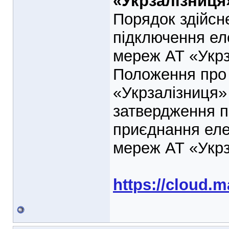
«Укрзалізниця
Порядок здійсн
підключення ел
мереж АТ «Укрз
Положення про 
«Укрзалізниця» 
затвердження п
приєднання еле
мереж АТ «Укрз
https://cloud.