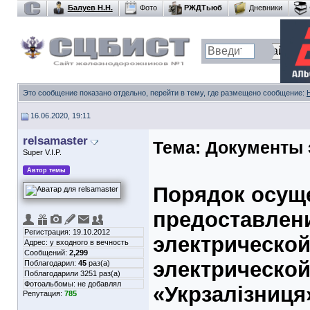
Балуев Н.Н.
Фото
РЖДТьюб
Дневники
Это сообщение показано отдельно, перейти в тему, где размещено сообщение:
16.06.2020, 19:11
relsamaster
Тема:
Документы 
Super V.I.P.
Автор темы
Порядок осущ
предоставлен
Регистрация: 19.10.2012
электрической
Адрес: у входного в вечность
Сообщений:
2,299
электрической
Поблагодарил:
45
раз(а)
Поблагодарили 3251 раз(а)
Фотоальбомы:
не добавлял
«Укрзалізниця
Репутация:
785