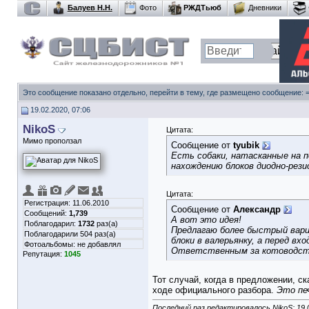
Балуев Н.Н.
Фото
РЖДТьюб
Дневники
Это сообщение показано отдельно, перейти в тему, где размещено сообщение:
19.02.2020, 07:06
NikoS
Цитата:
Мимо проползал
Сообщение от
tyubik
Есть собаки, натасканные на п
нахождению блоков диодно-рез
Цитата:
Регистрация: 11.06.2010
Сообщение от
Александр
Сообщений:
1,739
А вот это идея!
Поблагодарил:
1732
раз(а)
Предлагаю более быстрый вари
Поблагодарили 504 раз(а)
блоки в валерьянку, а перед в
Фотоальбомы:
не добавлял
Ответственным за котоводств
Репутация:
1045
Тот случай, когда в предложении, с
ходе официального разбора.
Это пе
Последний раз редактировалось NikoS; 19.