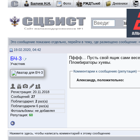
Балуев Н.Н.
Фото
РЖДТьюб
Дневники
Это сообщение показано отдельно, перейти в тему, где размещено сообщение:
19.02.2020, 04:42
БЧ-3
Пффф... Пусть свой ящик сами весел
Пломбираторы хyeвы.
Участник
Комментарии к сообщению (репутация)
Александр
, положительно:
Регистрация: 20.11.2018
Сообщений:
27
Поблагодарил:
2
раз(а)
Поблагодарили 6 раз(а)
Фотоальбомы:
не добавлял
Репутация:
60
Нажмите здесь, чтобы написать комментарий к этому сообщению