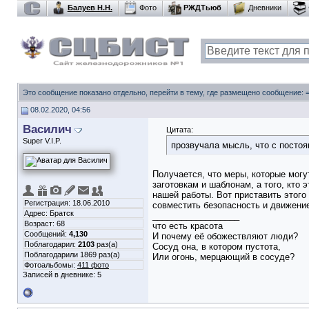
Балуев Н.Н.
Фото
РЖДТьюб
Дневники
Это сообщение показано отдельно, перейти в тему, где размещено сообщение:
08.02.2020, 04:56
Василич
Цитата:
Super V.I.P.
прозвучала мысль, что с посто
Получается, что меры, которые могут
заготовкам и шаблонам, а того, кто
нашей работы. Вот приставить этого
Регистрация: 18.06.2010
совместить безопасность и движени
Адрес: Братск
__________________
Возраст: 68
что есть красота
Сообщений:
4,130
И почему её обожествляют люди?
Поблагодарил:
2103
раз(а)
Сосуд она, в котором пустота,
Поблагодарили 1869 раз(а)
Или огонь, мерцающий в сосуде?
Фотоальбомы:
411 фото
Записей в дневнике:
5