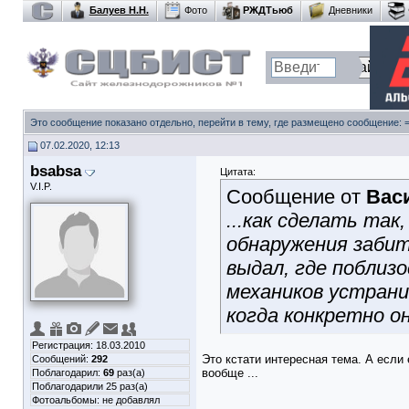
Балуев Н.Н.
Фото
РЖДТьюб
Дневники
Это сообщение показано отдельно, перейти в тему, где размещено сообщение:
07.02.2020, 12:13
bsabsa
Цитата:
V.I.P.
Сообщение от
Вас
...как сделать та
обнаружения забить
выдал, где поблиз
механиков устранит
когда конкретно он
Регистрация: 18.03.2010
Это кстати интересная тема. А если
Сообщений:
292
вообще ...
Поблагодарил:
69
раз(а)
Поблагодарили 25 раз(а)
Фотоальбомы:
не добавлял