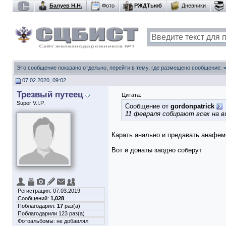
Балуев Н.Н.
Фото
РЖДТьюб
Дневники
Это сообщение показано отдельно, перейти в тему, где размещено сообщение:
07.02.2020, 09:02
Трезвый путеец
Цитата:
Super V.I.P.
Сообщение от
gordonpatrick
11 февраля собирают всех на в
Карать анально и предавать анафем
Вот и донаты заодно соберут
Регистрация: 07.03.2019
Сообщений:
1,028
Поблагодарил:
17
раз(а)
Поблагодарили 123 раз(а)
Фотоальбомы:
не добавлял