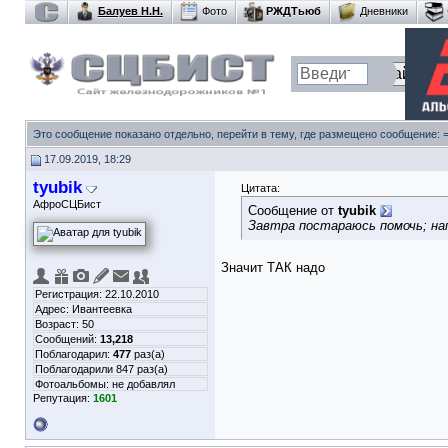
Балуев Н.Н.
Фото
РЖДТьюб
Дневники
Это сообщение показано отдельно, перейти в тему, где размещено сообщение:
17.09.2019, 18:29
tyubik
Цитата:
АфроСЦБист
Сообщение от
tyubik
Завтра постараюсь помочь; на
Значит ТАК надо
Регистрация: 22.10.2010
Адрес: Ивантеевка
Возраст: 50
Сообщений:
13,218
Поблагодарил:
477
раз(а)
Поблагодарили 847 раз(а)
Фотоальбомы:
не добавлял
Репутация:
1601