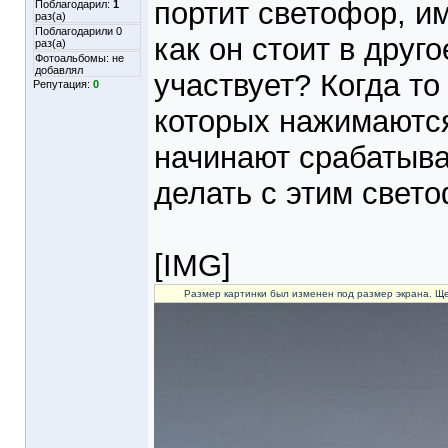
портит светофор, и
Поблагодарил:
1
раз(а)
Поблагодарили 0
как он стоит в друго
раз(а)
Фотоальбомы:
не
добавлял
участвует? Когда т
Репутация:
0
которых нажимаются 
начинают срабатыва
делать с этим свет
[IMG]
Размер картинки был изменен под размер экрана. Ще