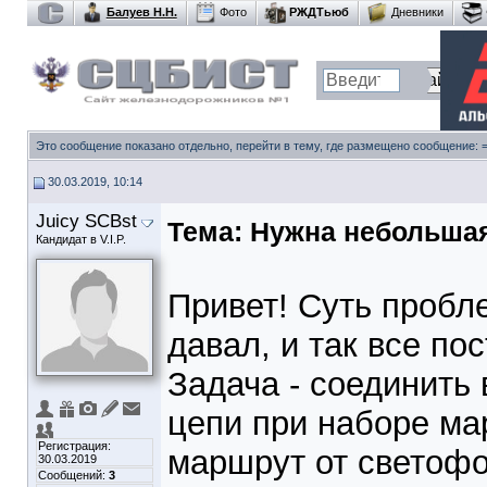
Балуев Н.Н.
Фото
РЖДТьюб
Дневники
Это сообщение показано отдельно, перейти в тему, где размещено сообщение:
30.03.2019, 10:14
Juicy SCBst
Тема:
Нужна небольшая
Кандидат в V.I.P.
Привет! Суть проб
давал, и так все по
Задача - соединить 
цепи при наборе ма
Регистрация:
маршрут от светофо
30.03.2019
Сообщений:
3