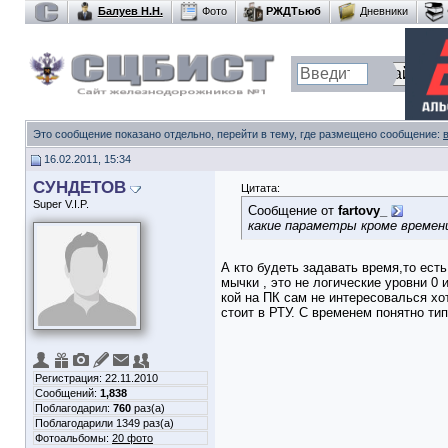
Балуев Н.Н.
Фото
РЖДТьюб
Дневники
Это сообщение показано отдельно, перейти в тему, где размещено сообщение:
16.02.2011, 15:34
СУНДЕТОВ
Цитата:
Super V.I.P.
Сообщение от
fartovy_
какие параметры кроме времен
А кто будеть задавать время,то ест
мычки , это не логические уровни 0 и
кой на ПК сам не интересовалься хо
стоит в РТУ. С временем понятно т
Регистрация: 22.11.2010
Сообщений:
1,838
Поблагодарил:
760
раз(а)
Поблагодарили 1349 раз(а)
Фотоальбомы:
20 фото