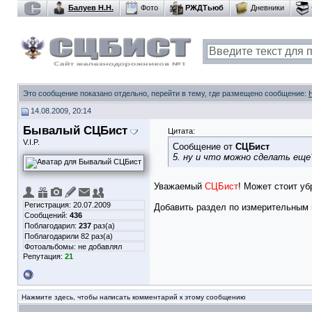
Балуев Н.Н.
Фото
РЖДТьюб
Дневники
Это сообщение показано отдельно, перейти в тему, где размещено сообщение:
14.08.2009, 20:14
Бывалый СЦБист
Цитата:
V.I.P.
Сообщение от
СЦБист
5. ну и что можно сделать еще
Уважаемый
СЦБист
! Может стоит уб
Регистрация: 20.07.2009
Добавить раздел по измерительным 
Сообщений:
436
Поблагодарил:
237
раз(а)
Поблагодарили 82 раз(а)
Фотоальбомы:
не добавлял
Репутация:
21
Нажмите здесь, чтобы написать комментарий к этому сообщению