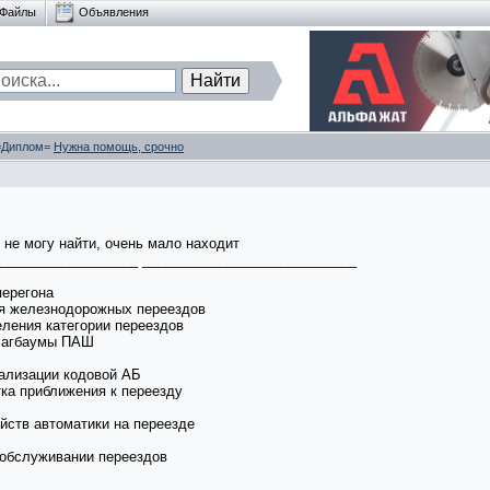
Файлы
Объявления
 =Диплом=
Нужна помощь, срочно
не могу найти, очень мало находит
__________________ ____________________________
перегона
ия железнодорожных переездов
еления категории переездов
шлагбаумы ПАШ
нализации кодовой АБ
тка приближения к переезду
йств автоматики на переезде
 обслуживании переездов