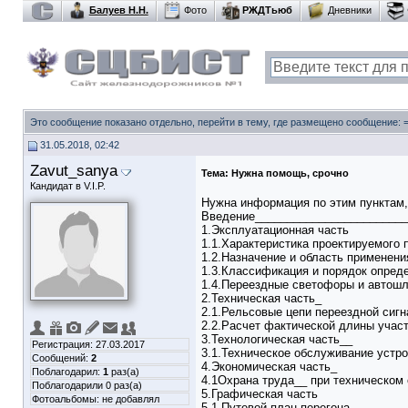
Балуев Н.Н.
Фото
РЖДТьюб
Дневники
Это сообщение показано отдельно, перейти в тему, где размещено сообщение:
31.05.2018, 02:42
Zavut_sanya
Тема:
Нужна помощь, срочно
Кандидат в V.I.P.
Нужна информация по этим пунктам, 
Введение________________________
1.Эксплуатационная часть
1.1.Характеристика проектируемого 
1.2.Назначение и область применен
1.3.Классификация и порядок опред
1.4.Переездные светофоры и авто
2.Техническая часть_
2.1.Рельсовые цепи переездной сиг
2.2.Расчет фактической длины учас
3.Технологическая часть__
Регистрация: 27.03.2017
3.1.Техническое обслуживание устро
Сообщений:
2
4.Экономическая часть_
Поблагодарил:
1
раз(а)
4.1Охрана труда__ при техническом
Поблагодарили 0 раз(а)
5.Графическая часть
Фотоальбомы:
не добавлял
5.1.Путевой план перегона