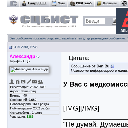
Балуев Н.Н.
Фото
РЖДТьюб
Дневники
Это сообщение показано отдельно, перейти в тему, где размещено сообщение:
04.04.2018, 16:33
Александр
Цитата:
Корифей СЦБ
Сообщение от
DeniBu
Помогите информацией в напис
У Вас с медкомис
Регистрация: 25.02.2009
Адрес: Ленинград
Возраст: 49
Сообщений:
9,680
Поблагодарил:
1617
раз(а)
[IMG]
[/IMG]
Поблагодарили 2362 раз(а)
Фотоальбомы:
1 фото
_________________
Репутация:
1386
"Не думай. Думаешь