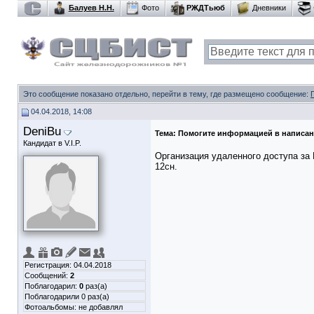
Балуев Н.Н.
Фото
РЖДТьюб
Дневники
Это сообщение показано отдельно, перейти в тему, где размещено сообщение:
04.04.2018, 14:08
DeniBu
Тема:
Помогите информацией в написа
Кандидат в V.I.P.
Организация удаленного доступа за 
12сн.
Регистрация: 04.04.2018
Сообщений:
2
Поблагодарил:
0
раз(а)
Поблагодарили 0 раз(а)
Фотоальбомы:
не добавлял